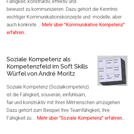
Fähigkeit, konstruktiv, effektiv und
bewusst zu kommunizieren. Dazu gehört die Kenntnis
wichtiger Kommunikationskonzepte und -modelle, aber
auch konkrete …
Mehr über "Kommunikative Kompetenz"
Infos
erfahren...
zum
Plugin
Kommunikative
Soziale Kompetenz als
Kompetenz
Kompetenzfeld im Soft Skills
als
Würfel von André Moritz
Kompetenzfeld
im
Soziale Kompetenz (Sozialkompetenz)
Soft
ist die Fähigkeit, souverän, einfühlsam,
Skills
fair und konstruktiv mit Ihren Mitmenschen umzugehen.
Würfel
Dazu gehört zum Beispiel Ihre Teamfähigkeit, Ihre
von
Info
Fähigkeit zu …
Mehr über "Soziale Kompetenz" erfahren...
André
zum
Moritz
Plug