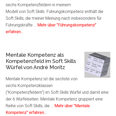
Soft
sechs Kompetenzfeldern in meinem
Skills
Modell von Soft Skills. Führungskompetenz enthält die
Würfel
Soft Skills, die meiner Meinung nach insbesondere für
von
Führungskräfte …
Mehr über "Führungskompetenz"
André
Infos
erfahren...
Moritz
zum
Plugin
Führungskompetenz
Mentale Kompetenz als
als
Kompetenzfeld im Soft Skills
Kompetenzfeld
Würfel von André Moritz
im
Soft
Mentale Kompetenz ist die sechste von
Skills
sechs Kompetenzklassen
Würfel
("Kompetenzfeldern") im Soft Skills Würfel und damit eine
von
der 6 Würfelseiten. Mentale Kompetenz gruppiert eine
André
Reihe von Soft Skills, die …
Mehr über "Mentale
Moritz
Infos
Kompetenz" erfahren...