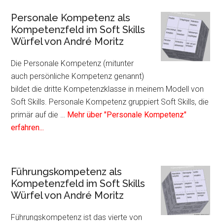
Sozi
Personale Kompetenz als
Kom
Kompetenzfeld im Soft Skills
als
Würfel von André Moritz
Kom
im
Die Personale Kompetenz (mitunter
Soft
auch persönliche Kompetenz genannt)
Skil
bildet die dritte Kompetenzklasse in meinem Modell von
Würf
Soft Skills. Personale Kompetenz gruppiert Soft Skills, die
von
primär auf die …
Mehr über "Personale Kompetenz"
Infos
And
erfahren...
zum
Mori
Plugin
Personale
Führungskompetenz als
Kompetenz
Kompetenzfeld im Soft Skills
als
Würfel von André Moritz
Kompetenzfeld
im
Führungskompetenz ist das vierte von