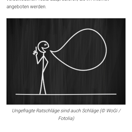
angeboten werden.
Ungefragte Ratschläge sind auch Schläge (© WoGi /
Fotolia)