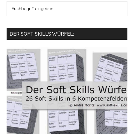
Search
the
site
...
DER SOFT SKILLS WÜRFEL: