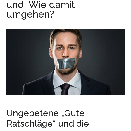
und: Wie damit
r
e
i
n
umgehen?
n
g
e
n
Ungebetene „Gute
Ratschläge“ und die