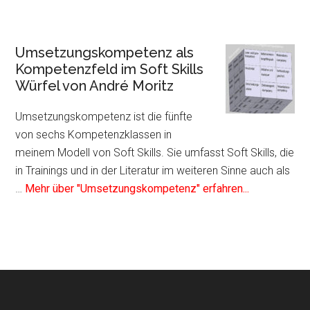
zum
Plugin
Mentale
Umsetzungskompetenz als
Kompetenz
Kompetenzfeld im Soft Skills
als
Würfel von André Moritz
Kompetenzfeld
im
Umsetzungskompetenz ist die fünfte
Soft
von sechs Kompetenzklassen in
Skills
meinem Modell von Soft Skills. Sie umfasst Soft Skills, die
Würfel
in Trainings und in der Literatur im weiteren Sinne auch als
von
Infos
…
Mehr über "Umsetzungskompetenz" erfahren...
André
zum
Moritz
Plugin
Umsetzungs
als
Kompetenzf
im