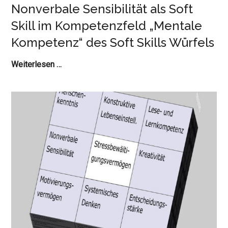
Nonverbale Sensibilität als Soft
Skill im Kompetenzfeld „Mentale
Kompetenz“ des Soft Skills Würfels
Nonverbale
Weiterlesen …
Sensibilität
als
Soft
Skill
im
Kompetenzfeld
„Mentale
Kompetenz“
des
Soft
Skills
Würfels