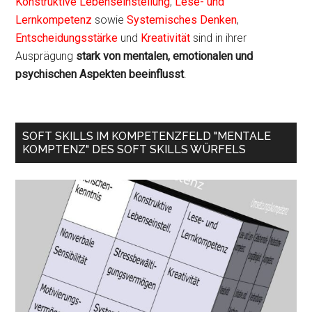
Konstruktive Lebenseinstellung
,
Lese- und
Lernkompetenz
sowie
Systemisches Denken
,
Entscheidungsstärke
und
Kreativität
sind in ihrer
Ausprägung
stark von mentalen, emotionalen und
psychischen Aspekten beeinflusst
.
SOFT SKILLS IM KOMPETENZFELD "MENTALE
KOMPTENZ" DES SOFT SKILLS WÜRFELS