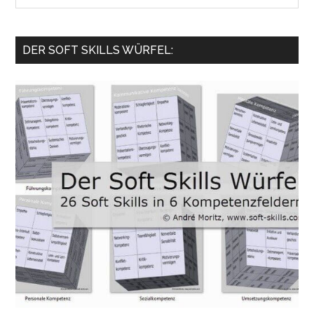
site
...
DER SOFT SKILLS WÜRFEL: