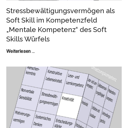
Stressbewältigungsvermögen als
Soft Skill im Kompetenzfeld
„Mentale Kompetenz“ des Soft
Skills Würfels
Stressbewältigungsvermögen
Weiterlesen …
als
Soft
Skill
im
Kompetenzfeld
„Mentale
Kompetenz“
des
Soft
Skills