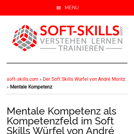
S
Z
MENU
k
u
i
r
p
H
t
a
o
u
m
p
soft-
Soft
a
t
Skills
i
s
skills.com
von
n
i
soft-skills.com
»
Der Soft Skills Würfel von André Moritz
A-
c
d
»
Mentale Kompetenz
Z
o
e
n
b
t
a
Mentale Kompetenz als
e
r
Kompetenzfeld im Soft
n
s
Skills Würfel von André
t
p