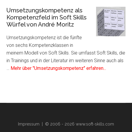
Mentale
Umsetzungskompetenz als
Kompetenz
Kompetenzfeld im Soft Skills
als
Würfel von André Moritz
Kompetenzfeld
im
Umsetzungskompetenz ist die fünfte
Soft
von sechs Kompetenzklassen in
Skills
meinem Modell von Soft Skills. Sie umfasst Soft Skills, die
Würfel
in Trainings und in der Literatur im weiteren Sinne auch als
von
Infos
…
Mehr über "Umsetzungskompetenz" erfahren...
André
zum
Moritz
Plugin
Umsetzungs
als
Kompetenzf
im
Soft
Impressum
| © 2006 - 2026 www.soft-skills.com
Skills