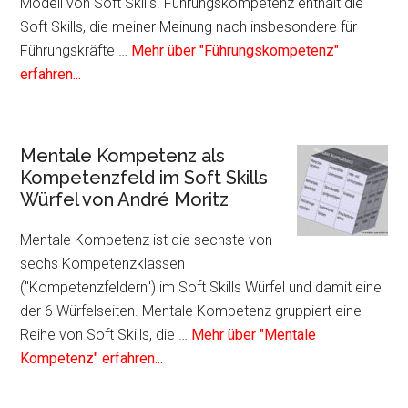
Skills
Modell von Soft Skills. Führungskompetenz enthält die
Würfel
Soft Skills, die meiner Meinung nach insbesondere für
von
Führungskräfte …
Mehr über "Führungskompetenz"
André
Infos
erfahren...
Moritz
zum
Plugin
Führungskompetenz
Mentale Kompetenz als
als
Kompetenzfeld im Soft Skills
Kompetenzfeld
Würfel von André Moritz
im
Soft
Mentale Kompetenz ist die sechste von
Skills
sechs Kompetenzklassen
Würfel
("Kompetenzfeldern") im Soft Skills Würfel und damit eine
von
der 6 Würfelseiten. Mentale Kompetenz gruppiert eine
André
Reihe von Soft Skills, die …
Mehr über "Mentale
Moritz
Infos
Kompetenz" erfahren...
zum
Plugin