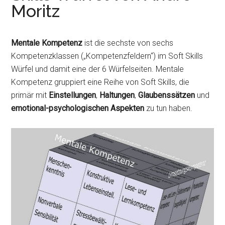
r
Moritz
i
n
g
Mentale Kompetenz
ist die sechste von sechs
e
Kompetenzklassen („Kompetenzfeldern“) im Soft Skills
n
Würfel und damit eine der 6 Würfelseiten. Mentale
Kompetenz gruppiert eine Reihe von Soft Skills, die
primär mit
Einstellungen
,
Haltungen
,
Glaubenssätzen
und
emotional-psychologischen Aspekten
zu tun haben.