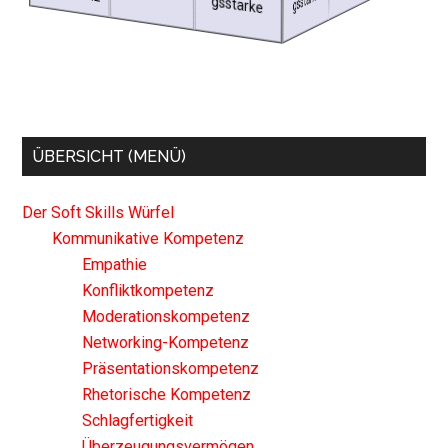
Mentale Kompetenz
Syste
mische
s
gs­stärke
mpetenz
L
ese- und
k
o
Lern­
Kreativität
E
ntscheidun
gs­stärke
ÜBERSICHT (MENÜ)
Der Soft Skills Würfel
Kommunikative Kompetenz
Empathie
Konfliktkompetenz
Moderationskompetenz
Networking-Kompetenz
Präsentationskompetenz
Rhetorische Kompetenz
Schlagfertigkeit
Überzeugungsvermögen