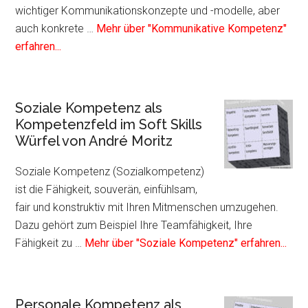
wichtiger Kommunikationskonzepte und -modelle, aber
auch konkrete …
Mehr über "Kommunikative Kompetenz"
Infos
erfahren...
zum
Plugin
Kommunikative
Soziale Kompetenz als
Kompetenz
Kompetenzfeld im Soft Skills
als
Würfel von André Moritz
Kompetenzfeld
im
Soziale Kompetenz (Sozialkompetenz)
Soft
ist die Fähigkeit, souverän, einfühlsam,
Skills
fair und konstruktiv mit Ihren Mitmenschen umzugehen.
Würfel
Dazu gehört zum Beispiel Ihre Teamfähigkeit, Ihre
von
Info
Fähigkeit zu …
Mehr über "Soziale Kompetenz" erfahren...
André
zum
Moritz
Plug
Sozi
Personale Kompetenz als