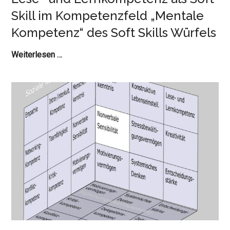
„Mentale
Skill im Kompetenzfeld „Mentale
Kompetenz“
Kompetenz“ des Soft Skills Würfels
des
Soft
Lese-
Weiterlesen …
Skills
und
Würfels
Lernkompetenz
als
Soft
Skill
im
Kompetenzfeld
„Mentale
Kompetenz“
des
Soft
Skills
Würfels