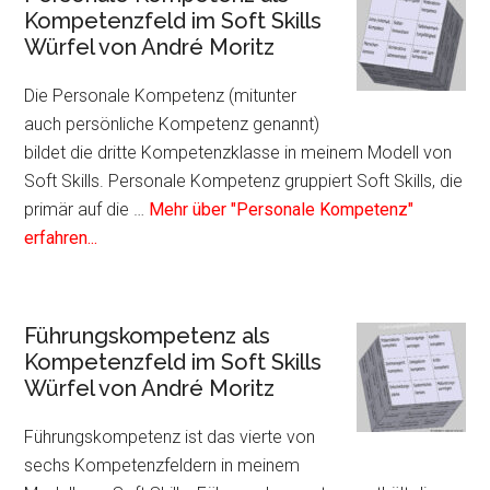
Kom
Kompetenzfeld im Soft Skills
als
Würfel von André Moritz
Kom
im
Die Personale Kompetenz (mitunter
Soft
auch persönliche Kompetenz genannt)
Skil
bildet die dritte Kompetenzklasse in meinem Modell von
Würf
Soft Skills. Personale Kompetenz gruppiert Soft Skills, die
von
primär auf die …
Mehr über "Personale Kompetenz"
Infos
And
erfahren...
zum
Mori
Plugin
Personale
Führungskompetenz als
Kompetenz
Kompetenzfeld im Soft Skills
als
Würfel von André Moritz
Kompetenzfeld
im
Führungskompetenz ist das vierte von
Soft
sechs Kompetenzfeldern in meinem