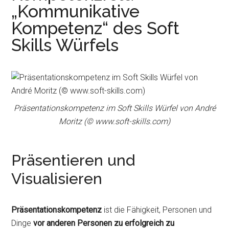
r
e
„Kommunikative
i
n
Kompetenz“ des Soft
n
Skills Würfels
g
e
n
Präsentationskompetenz im Soft Skills Würfel von André
Moritz (© www.soft-skills.com)
Präsentieren und
Visualisieren
Präsentationskompetenz
ist die Fähigkeit, Personen und
Dinge
vor anderen Personen zu erfolgreich zu