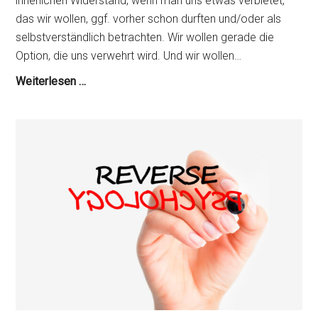
innerlichen Widerstand, wenn man uns etwas verbietet,
das wir wollen, ggf. vorher schon durften und/oder als
selbstverständlich betrachten. Wir wollen gerade die
Option, die uns verwehrt wird. Und wir wollen…
Reaktanz
Weiterlesen …
(als
Konzept
in
der
Psychologie):
Widerstand
verstehen
und
abbauen