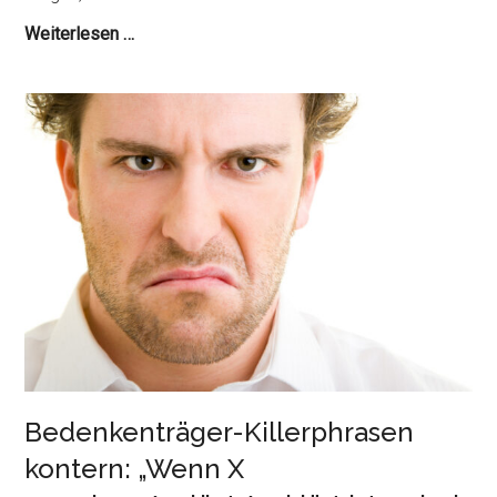
Rhetorische
Weiterlesen …
Fragen
als
Stilmittel
verstehen
und
nutzen
Bedenkenträger-Killerphrasen
kontern: „Wenn X