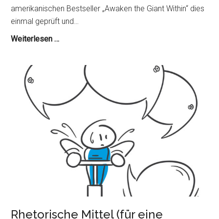
amerikanischen Bestseller „Awaken the Giant Within“ dies
einmal geprüft und…
Power-
Weiterlesen …
Vokabular
und
kraftvoller
Ausdruck
Rhetorische Mittel (für eine