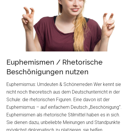
ist
–
sind
Sie
dann
dafür?“
Euphemismen / Rhetorische
Beschönigungen nutzen
Euphemismus: Umdeuten & Schönerreden Wer kennt sie
nicht noch theoretisch aus dem Deutschunterricht in der
Schule: die rhetorischen Figuren. Eine davon ist der
Euphemismus – auf einfachem Deutsch „Beschönigung“.
Euphemismen als rhetorische Stilmittel haben es in sich.
Sie dienen dazu, unbeliebte Meinungen und Standpunkte
möglichst diplomatisch zu platzieren, sie helfen,