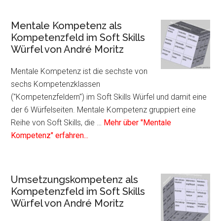
Plugin
Führungskompetenz
Mentale Kompetenz als
als
Kompetenzfeld im Soft Skills
Kompetenzfeld
Würfel von André Moritz
im
Soft
Mentale Kompetenz ist die sechste von
Skills
sechs Kompetenzklassen
Würfel
("Kompetenzfeldern") im Soft Skills Würfel und damit eine
von
der 6 Würfelseiten. Mentale Kompetenz gruppiert eine
André
Reihe von Soft Skills, die …
Mehr über "Mentale
Moritz
Infos
Kompetenz" erfahren...
zum
Plugin
Mentale
Umsetzungskompetenz als
Kompetenz
Kompetenzfeld im Soft Skills
als
Würfel von André Moritz
Kompetenzfeld