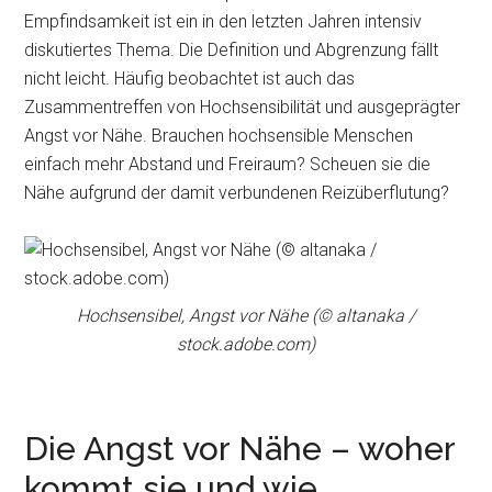
r
e
Empfindsamkeit ist ein in den letzten Jahren intensiv
i
n
diskutiertes Thema. Die Definition und Abgrenzung fällt
n
nicht leicht. Häufig beobachtet ist auch das
g
Zusammentreffen von Hochsensibilität und ausgeprägter
e
Angst vor Nähe. Brauchen hochsensible Menschen
n
einfach mehr Abstand und Freiraum? Scheuen sie die
Nähe aufgrund der damit verbundenen Reizüberflutung?
Hochsensibel, Angst vor Nähe (© altanaka /
stock.adobe.com)
Die Angst vor Nähe – woher
kommt sie und wie