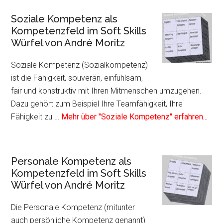
Kommunikative
Soziale Kompetenz als
Kompetenz
Kompetenzfeld im Soft Skills
als
Würfel von André Moritz
Kompetenzfeld
im
Soziale Kompetenz (Sozialkompetenz)
Soft
ist die Fähigkeit, souverän, einfühlsam,
Skills
fair und konstruktiv mit Ihren Mitmenschen umzugehen.
Würfel
Dazu gehört zum Beispiel Ihre Teamfähigkeit, Ihre
von
Info
Fähigkeit zu …
Mehr über "Soziale Kompetenz" erfahren...
André
zum
Moritz
Plug
Sozi
Personale Kompetenz als
Kom
Kompetenzfeld im Soft Skills
als
Würfel von André Moritz
Kom
im
Die Personale Kompetenz (mitunter
Soft
auch persönliche Kompetenz genannt)