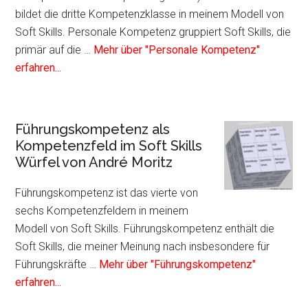
Skil
bildet die dritte Kompetenzklasse in meinem Modell von
Würf
Soft Skills. Personale Kompetenz gruppiert Soft Skills, die
von
primär auf die …
Mehr über "Personale Kompetenz"
Infos
And
erfahren...
zum
Mori
Plugin
Personale
Führungskompetenz als
Kompetenz
Kompetenzfeld im Soft Skills
als
Würfel von André Moritz
Kompetenzfeld
im
Führungskompetenz ist das vierte von
Soft
sechs Kompetenzfeldern in meinem
Skills
Modell von Soft Skills. Führungskompetenz enthält die
Würfel
Soft Skills, die meiner Meinung nach insbesondere für
von
Führungskräfte …
Mehr über "Führungskompetenz"
André
Infos
erfahren...
Moritz
zum