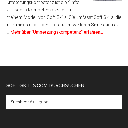
im
Umsetzungskompetenz ist die fünfte
Soft
von sechs Kompetenzklassen in
Skills
meinem Modell von Soft Skills. Sie umfasst Soft Skills, die
Würfel
in Trainings und in der Literatur im weiteren Sinne auch als
von
Infos
…
Mehr über "Umsetzungskompetenz" erfahren...
André
zum
Moritz
Plugin
Umsetzungs
als
Kompetenzf
im
Soft
Footer
SOFT-SKILLS.COM DURCHSUCHEN
Skills
Search
Würfel
the
von
site
André
...
Moritz