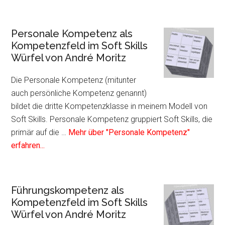
André
zum
Moritz
Plug
Sozi
Personale Kompetenz als
Kom
Kompetenzfeld im Soft Skills
als
Würfel von André Moritz
Kom
im
Die Personale Kompetenz (mitunter
Soft
auch persönliche Kompetenz genannt)
Skil
bildet die dritte Kompetenzklasse in meinem Modell von
Würf
Soft Skills. Personale Kompetenz gruppiert Soft Skills, die
von
primär auf die …
Mehr über "Personale Kompetenz"
Infos
And
erfahren...
zum
Mori
Plugin
Personale
Führungskompetenz als
Kompetenz
Kompetenzfeld im Soft Skills
als
Würfel von André Moritz
Kompetenzfeld