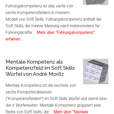
im
Führungskompetenz ist das vierte von
Soft
sechs Kompetenzfeldern in meinem
Skills
Modell von Soft Skills. Führungskompetenz enthält die
Würfel
Soft Skills, die meiner Meinung nach insbesondere für
von
Führungskräfte …
Mehr über "Führungskompetenz"
André
Infos
erfahren...
Moritz
zum
Plugin
Führungskompetenz
Mentale Kompetenz als
als
Kompetenzfeld im Soft Skills
Kompetenzfeld
Würfel von André Moritz
im
Soft
Mentale Kompetenz ist die sechste von
Skills
sechs Kompetenzklassen
Würfel
("Kompetenzfeldern") im Soft Skills Würfel und damit eine
von
der 6 Würfelseiten. Mentale Kompetenz gruppiert eine
André
Reihe von Soft Skills, die …
Mehr über "Mentale