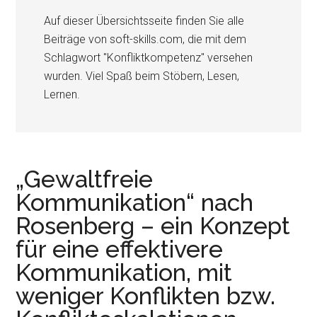
r
e
Auf dieser Übersichtsseite finden Sie alle
i
n
Beiträge von soft-skills.com, die mit dem
n
Schlagwort "Konfliktkompetenz" versehen
g
wurden. Viel Spaß beim Stöbern, Lesen,
e
Lernen.
n
„Gewaltfreie
Kommunikation“ nach
Rosenberg – ein Konzept
für eine effektivere
Kommunikation, mit
weniger Konflikten bzw.