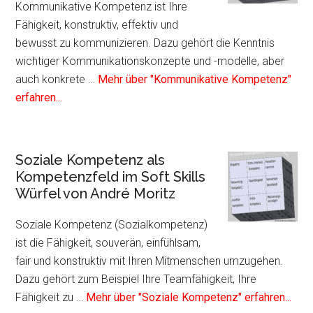
Kommunikative Kompetenz ist Ihre
Fähigkeit, konstruktiv, effektiv und
bewusst zu kommunizieren. Dazu gehört die Kenntnis
wichtiger Kommunikationskonzepte und -modelle, aber
auch konkrete …
Mehr über "Kommunikative Kompetenz"
Infos
erfahren...
zum
Plugin
Kommunikative
Soziale Kompetenz als
Kompetenz
Kompetenzfeld im Soft Skills
als
Würfel von André Moritz
Kompetenzfeld
im
Soziale Kompetenz (Sozialkompetenz)
Soft
ist die Fähigkeit, souverän, einfühlsam,
Skills
fair und konstruktiv mit Ihren Mitmenschen umzugehen.
Würfel
Dazu gehört zum Beispiel Ihre Teamfähigkeit, Ihre
von
Info
Fähigkeit zu …
Mehr über "Soziale Kompetenz" erfahren...