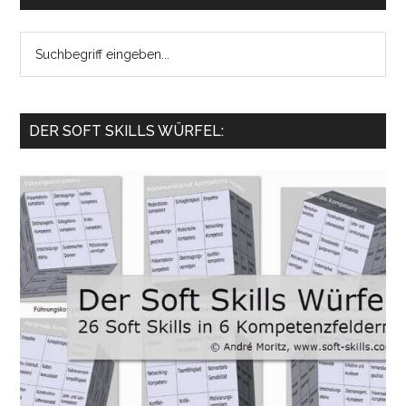
Search
the
site
...
DER SOFT SKILLS WÜRFEL: