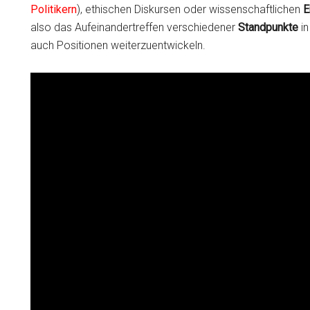
Politikern
), ethischen Diskursen oder wissenschaftlichen
E
also das Aufeinandertreffen verschiedener
Standpunkte
in
auch Positionen weiterzuentwickeln.