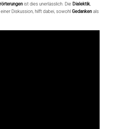
rörterungen
ist dies unerlässlich. Die
Dialektik
,
 einer Diskussion, hilft dabei, sowohl
Gedanken
als