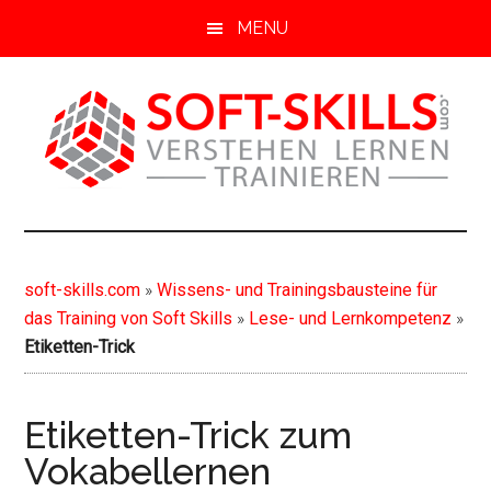
S
MENU
k
i
p
t
o
m
soft-
Soft
a
Skills
i
skills.com
von
n
soft-skills.com
»
Wissens- und Trainingsbausteine für
A-
c
das Training von Soft Skills
»
Lese- und Lernkompetenz
»
Z
o
Etiketten-Trick
n
t
e
Etiketten-Trick zum
n
Vokabellernen
t