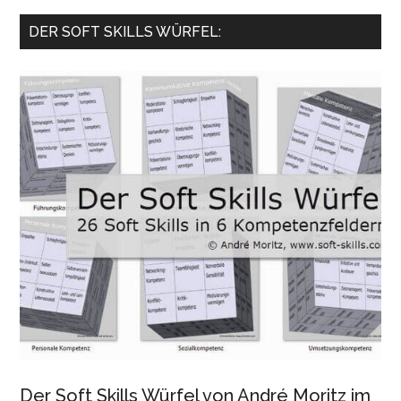
...
DER SOFT SKILLS WÜRFEL:
Der Soft Skills Würfel von André Moritz im