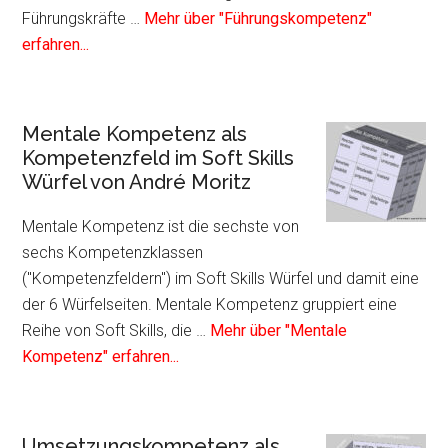
von
Führungskräfte …
Mehr über "Führungskompetenz"
André
Infos
erfahren...
Moritz
zum
Plugin
Führungskompetenz
Mentale Kompetenz als
als
Kompetenzfeld im Soft Skills
Kompetenzfeld
Würfel von André Moritz
im
Soft
Mentale Kompetenz ist die sechste von
Skills
sechs Kompetenzklassen
Würfel
("Kompetenzfeldern") im Soft Skills Würfel und damit eine
von
der 6 Würfelseiten. Mentale Kompetenz gruppiert eine
André
Reihe von Soft Skills, die …
Mehr über "Mentale
Moritz
Infos
Kompetenz" erfahren...
zum
Plugin
Mentale
Umsetzungskompetenz als