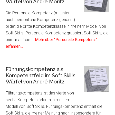
Würfel von André Moritz
Kom
im
Die Personale Kompetenz (mitunter
Soft
auch persönliche Kompetenz genannt)
Skil
bildet die dritte Kompetenzklasse in meinem Modell von
Würf
Soft Skills. Personale Kompetenz gruppiert Soft Skills, die
von
primär auf die …
Mehr über "Personale Kompetenz"
Infos
And
erfahren...
zum
Mori
Plugin
Personale
Führungskompetenz als
Kompetenz
Kompetenzfeld im Soft Skills
als
Würfel von André Moritz
Kompetenzfeld
im
Führungskompetenz ist das vierte von
Soft
sechs Kompetenzfeldern in meinem
Skills
Modell von Soft Skills. Führungskompetenz enthält die
Würfel
Soft Skills, die meiner Meinung nach insbesondere für