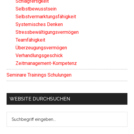
Schlagfertigkeit
Selbstbewusstsein
Selbstvermarktungsfähigkeit
Systemisches Denken
Stressbewältigungsvermögen
Teamfähigkeit
Überzeugungsvermögen
Verhandlungsgeschick
Zeitmanagement-Kompetenz
Seminare Trainings Schulungen
WEBSITE DURCHSUCHEN
Search
the
site