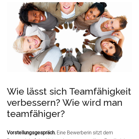
r
e
i
n
n
g
e
n
Wie lässt sich Teamfähigkeit
verbessern? Wie wird man
teamfähiger?
Vorstellungsgespräch.
Eine Bewerberin sitzt dem