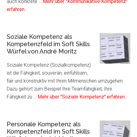
auch konkrete …
Mehr über "Kommunikative Kompetenz"
Infos
erfahren...
zum
Plugin
Kommunikative
Soziale Kompetenz als
Kompetenz
Kompetenzfeld im Soft Skills
als
Würfel von André Moritz
Kompetenzfeld
im
Soziale Kompetenz (Sozialkompetenz)
Soft
ist die Fähigkeit, souverän, einfühlsam,
Skills
fair und konstruktiv mit Ihren Mitmenschen umzugehen.
Würfel
Dazu gehört zum Beispiel Ihre Teamfähigkeit, Ihre
von
Info
Fähigkeit zu …
Mehr über "Soziale Kompetenz" erfahren...
André
zum
Moritz
Plug
Sozi
Personale Kompetenz als
Kom
Kompetenzfeld im Soft Skills
als