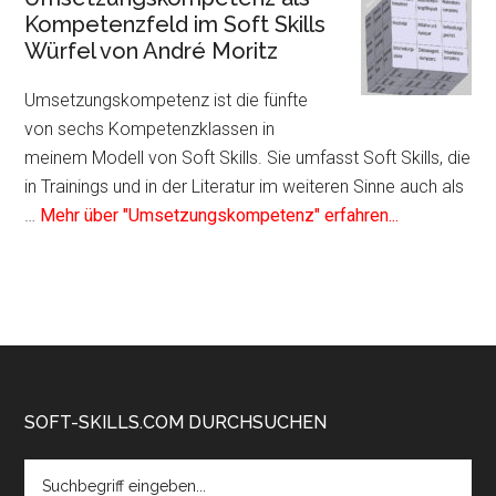
Kompetenz
Kompetenzfeld im Soft Skills
als
Würfel von André Moritz
Kompetenzfeld
im
Umsetzungskompetenz ist die fünfte
Soft
von sechs Kompetenzklassen in
Skills
meinem Modell von Soft Skills. Sie umfasst Soft Skills, die
Würfel
in Trainings und in der Literatur im weiteren Sinne auch als
von
Infos
…
Mehr über "Umsetzungskompetenz" erfahren...
André
zum
Moritz
Plugin
Umsetzungs
als
Kompetenzf
im
Soft
Footer
SOFT-SKILLS.COM DURCHSUCHEN
Skills
Search
Würfel
the