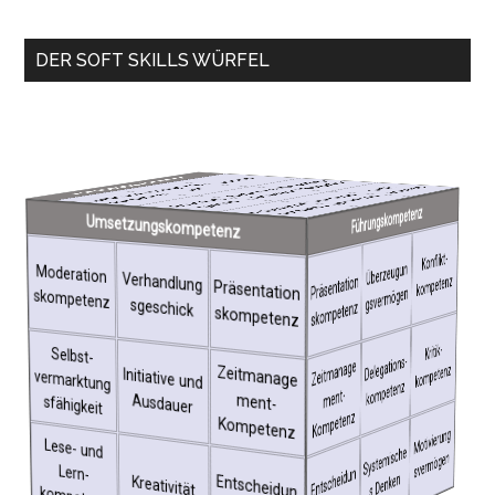
Haupt-
DER SOFT SKILLS WÜRFEL
Sidebar
Empathie
Kommunikative Kompetenz
Networking-
Kompetenz
Schlagfertig
Soziale Kompetenz
K
onflikt­
kompetenz
Personale Kompetenz
keit
Rhetorische
Kompetenz
Überzeugun
Moderation
gs­vermögen
s­kompetenz
Verhandlung
s­geschick
Führungskompetenz
Präsentation
s­kompetenz
Umsetzungskompetenz
Networking-
Empathie
K
onflikt­
Empathie
Schlag­
K
onflikt­
Moderation
Kompetenz
Überzeugun
kompetenz
Moderation
fertigkeit
Verhandlung
kompetenz
Präsentation
s­kompetenz
Präsentation
gs­vermögen
s­kompetenz
s­geschick
s­kompetenz
I
ntra-/Inter­
kulturelle
s­kompetenz
Intra-/Inter­
Teamfähigk
kulturelle
Kritik­
verm
arktung
Selbst­
K
ritik­
ko
Selbst­
eit
Kompetenz
Kompetenz
vermarktung
bewusstsein
kompetenz
Selbst­
D
elegations­
ko
Zeit
manage
Ko
mpetenz
Zeitmanage
ment-
Initiative und
mpetenz
s­fähigkeit
ment-
Ausdauer
s­fähigkeit
M
enschen­
Menschenke
Konstruktive
Nonverbale
mpetenz
Motivierung
Kompetenz
kenntnis
Lese- und
kom
nntnis
Motivierung
s­ver
Sensibilität
Lebens­
s­vermögen
Lese- und
Syste
mische
mögen
einstellung
Lern­
Menschenke
nntnis
Entscheidun
petenz
Sensibilität
Lern­
s Denken
Nonverbale
Entscheidun
Kreativität
mögen
einstellung
Motivierung
s­ver
K
onstruktive
Lebens­