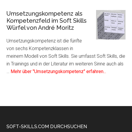
Plugin
Mentale
Umsetzungskompetenz als
Kompetenz
Kompetenzfeld im Soft Skills
als
Würfel von André Moritz
Kompetenzfeld
im
Umsetzungskompetenz ist die fünfte
Soft
von sechs Kompetenzklassen in
Skills
meinem Modell von Soft Skills. Sie umfasst Soft Skills, die
Würfel
in Trainings und in der Literatur im weiteren Sinne auch als
von
Infos
…
Mehr über "Umsetzungskompetenz" erfahren...
André
zum
Moritz
Plugin
Umsetzungs
als
Kompetenzf
im
Soft
Footer
SOFT-SKILLS.COM DURCHSUCHEN