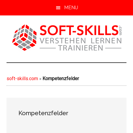
S
Z
Z
MENU
k
u
u
i
r
r
p
H
F
t
a
u
o
u
ß
m
p
z
soft-
Soft
a
t
e
Skills
i
s
i
skills.com
von
n
i
l
soft-skills.com
»
Kompetenzfelder
A-
c
d
e
Z
o
e
s
n
b
p
t
a
r
e
r
i
Kompetenzfelder
n
s
n
t
p
g