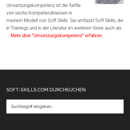
im
Umsetzungskompetenz ist die fünfte
Soft
von sechs Kompetenzklassen in
Skills
meinem Modell von Soft Skills. Sie umfasst Soft Skills, die
Würfel
in Trainings und in der Literatur im weiteren Sinne auch als
von
Infos
…
Mehr über "Umsetzungskompetenz" erfahren...
André
zum
Moritz
Plugin
Umsetzungs
als
Kompetenzf
im
Soft
Footer
SOFT-SKILLS.COM DURCHSUCHEN
Skills
Search
Würfel
the
von
site
André
...
Moritz