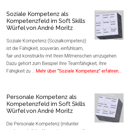
Plugin
Kommunikative
Soziale Kompetenz als
Kompetenz
Kompetenzfeld im Soft Skills
als
Würfel von André Moritz
Kompetenzfeld
im
Soziale Kompetenz (Sozialkompetenz)
Soft
ist die Fähigkeit, souverän, einfühlsam,
Skills
fair und konstruktiv mit Ihren Mitmenschen umzugehen.
Würfel
Dazu gehört zum Beispiel Ihre Teamfähigkeit, Ihre
von
Info
Fähigkeit zu …
Mehr über "Soziale Kompetenz" erfahren...
André
zum
Moritz
Plug
Sozi
Personale Kompetenz als
Kom
Kompetenzfeld im Soft Skills
als
Würfel von André Moritz
Kom
im
Die Personale Kompetenz (mitunter