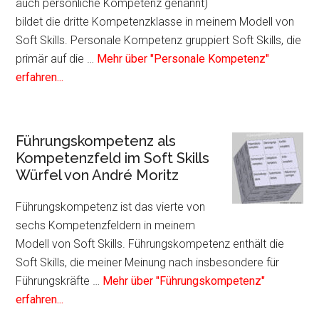
Soft
auch persönliche Kompetenz genannt)
Skil
bildet die dritte Kompetenzklasse in meinem Modell von
Würf
Soft Skills. Personale Kompetenz gruppiert Soft Skills, die
von
primär auf die …
Mehr über "Personale Kompetenz"
Infos
And
erfahren...
zum
Mori
Plugin
Personale
Führungskompetenz als
Kompetenz
Kompetenzfeld im Soft Skills
als
Würfel von André Moritz
Kompetenzfeld
im
Führungskompetenz ist das vierte von
Soft
sechs Kompetenzfeldern in meinem
Skills
Modell von Soft Skills. Führungskompetenz enthält die
Würfel
Soft Skills, die meiner Meinung nach insbesondere für
von
Führungskräfte …
Mehr über "Führungskompetenz"
André
Infos
erfahren...
Moritz
zum