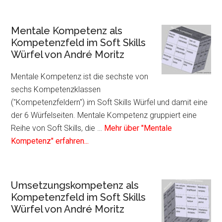
Plugin
Führungskompetenz
Mentale Kompetenz als
als
Kompetenzfeld im Soft Skills
Kompetenzfeld
Würfel von André Moritz
im
Soft
Mentale Kompetenz ist die sechste von
Skills
sechs Kompetenzklassen
Würfel
("Kompetenzfeldern") im Soft Skills Würfel und damit eine
von
der 6 Würfelseiten. Mentale Kompetenz gruppiert eine
André
Reihe von Soft Skills, die …
Mehr über "Mentale
Moritz
Infos
Kompetenz" erfahren...
zum
Plugin
Mentale
Umsetzungskompetenz als
Kompetenz
Kompetenzfeld im Soft Skills
als
Würfel von André Moritz
Kompetenzfeld