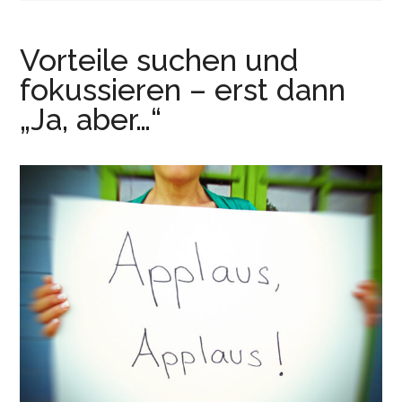
r
e
i
n
Vorteile suchen und
n
g
fokussieren – erst dann
e
„Ja, aber…“
n