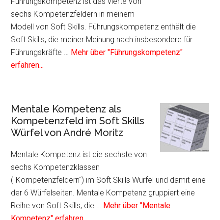
im
Führungskompetenz ist das vierte von
Soft
sechs Kompetenzfeldern in meinem
Skills
Modell von Soft Skills. Führungskompetenz enthält die
Würfel
Soft Skills, die meiner Meinung nach insbesondere für
von
Führungskräfte …
Mehr über "Führungskompetenz"
André
Infos
erfahren...
Moritz
zum
Plugin
Führungskompetenz
Mentale Kompetenz als
als
Kompetenzfeld im Soft Skills
Kompetenzfeld
Würfel von André Moritz
im
Soft
Mentale Kompetenz ist die sechste von
Skills
sechs Kompetenzklassen
Würfel
("Kompetenzfeldern") im Soft Skills Würfel und damit eine
von
der 6 Würfelseiten. Mentale Kompetenz gruppiert eine
André
Reihe von Soft Skills, die …
Mehr über "Mentale
Moritz
Infos
Kompetenz" erfahren...