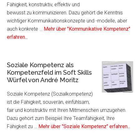
Fähigkeit, konstruktiv, effektiv und
bewusst zu kommunizieren. Dazu gehört die Kenntnis
wichtiger Kommunikationskonzepte und -modelle, aber
auch konkrete …
Mehr über "Kommunikative Kompetenz"
Infos
erfahren...
zum
Plugin
Kommunikative
Soziale Kompetenz als
Kompetenz
Kompetenzfeld im Soft Skills
als
Würfel von André Moritz
Kompetenzfeld
im
Soziale Kompetenz (Sozialkompetenz)
Soft
ist die Fähigkeit, souverän, einfühlsam,
Skills
fair und konstruktiv mit Ihren Mitmenschen umzugehen.
Würfel
Dazu gehört zum Beispiel Ihre Teamfähigkeit, Ihre
von
Info
Fähigkeit zu …
Mehr über "Soziale Kompetenz" erfahren...
André
zum