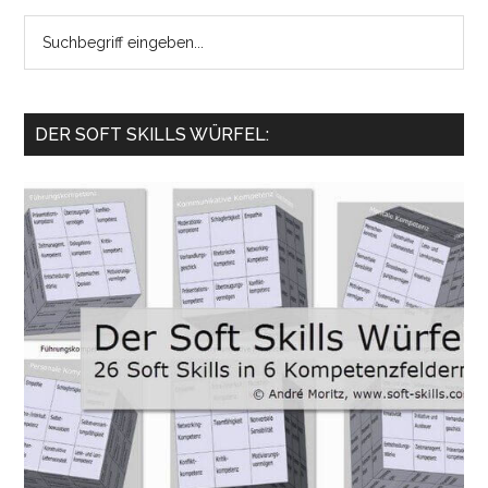
Search
the
site
...
DER SOFT SKILLS WÜRFEL: