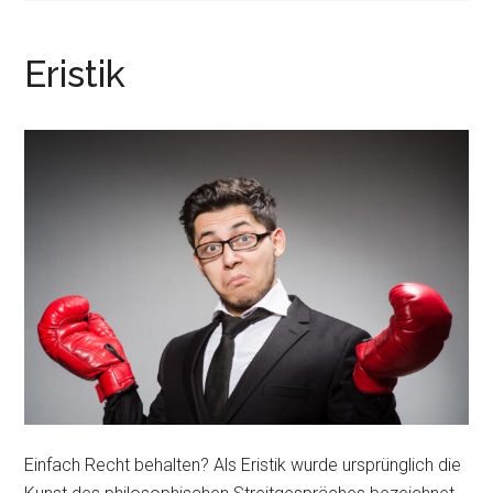
r
e
i
n
Eristik
n
g
e
n
Einfach Recht behalten? Als Eristik wurde ursprünglich die