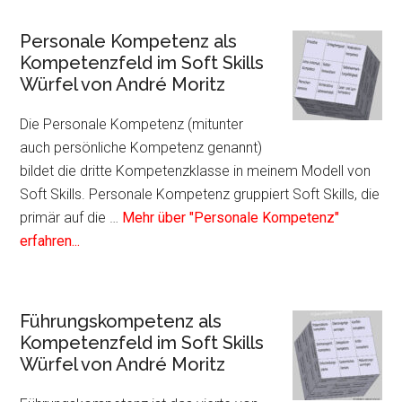
Moritz
Plug
Sozi
Personale Kompetenz als
Kom
Kompetenzfeld im Soft Skills
als
Würfel von André Moritz
Kom
im
Die Personale Kompetenz (mitunter
Soft
auch persönliche Kompetenz genannt)
Skil
bildet die dritte Kompetenzklasse in meinem Modell von
Würf
Soft Skills. Personale Kompetenz gruppiert Soft Skills, die
von
primär auf die …
Mehr über "Personale Kompetenz"
Infos
And
erfahren...
zum
Mori
Plugin
Personale
Führungskompetenz als
Kompetenz
Kompetenzfeld im Soft Skills
als
Würfel von André Moritz
Kompetenzfeld