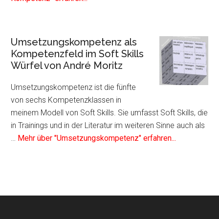
zum
Plugin
Mentale
Umsetzungskompetenz als
Kompetenz
Kompetenzfeld im Soft Skills
als
Würfel von André Moritz
Kompetenzfeld
im
Umsetzungskompetenz ist die fünfte
Soft
von sechs Kompetenzklassen in
Skills
meinem Modell von Soft Skills. Sie umfasst Soft Skills, die
Würfel
in Trainings und in der Literatur im weiteren Sinne auch als
von
Infos
…
Mehr über "Umsetzungskompetenz" erfahren...
André
zum
Moritz
Plugin
Umsetzungs
als
Kompetenzf
im