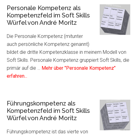
Sozi
Personale Kompetenz als
Kom
Kompetenzfeld im Soft Skills
als
Würfel von André Moritz
Kom
im
Die Personale Kompetenz (mitunter
Soft
auch persönliche Kompetenz genannt)
Skil
bildet die dritte Kompetenzklasse in meinem Modell von
Würf
Soft Skills. Personale Kompetenz gruppiert Soft Skills, die
von
primär auf die …
Mehr über "Personale Kompetenz"
Infos
And
erfahren...
zum
Mori
Plugin
Personale
Führungskompetenz als
Kompetenz
Kompetenzfeld im Soft Skills
als
Würfel von André Moritz
Kompetenzfeld
im
Führungskompetenz ist das vierte von