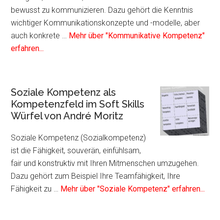
bewusst zu kommunizieren. Dazu gehört die Kenntnis
wichtiger Kommunikationskonzepte und -modelle, aber
auch konkrete …
Mehr über "Kommunikative Kompetenz"
Infos
erfahren...
zum
Plugin
Kommunikative
Soziale Kompetenz als
Kompetenz
Kompetenzfeld im Soft Skills
als
Würfel von André Moritz
Kompetenzfeld
im
Soziale Kompetenz (Sozialkompetenz)
Soft
ist die Fähigkeit, souverän, einfühlsam,
Skills
fair und konstruktiv mit Ihren Mitmenschen umzugehen.
Würfel
Dazu gehört zum Beispiel Ihre Teamfähigkeit, Ihre
von
Info
Fähigkeit zu …
Mehr über "Soziale Kompetenz" erfahren...
André
zum
Moritz
Plug