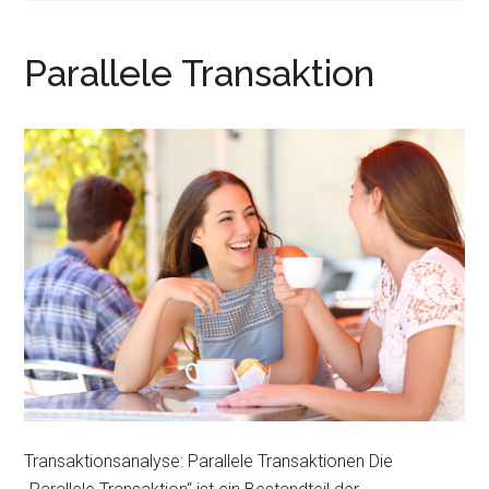
r
e
i
n
Parallele Transaktion
n
g
e
n
Transaktionsanalyse: Parallele Transaktionen Die