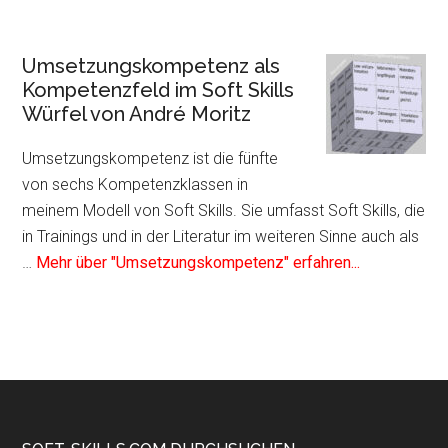
zum
Plugin
Mentale
Umsetzungskompetenz als
Kompetenz
Kompetenzfeld im Soft Skills
als
Würfel von André Moritz
Kompetenzfeld
im
Umsetzungskompetenz ist die fünfte
Soft
von sechs Kompetenzklassen in
Skills
meinem Modell von Soft Skills. Sie umfasst Soft Skills, die
Würfel
in Trainings und in der Literatur im weiteren Sinne auch als
von
Infos
…
Mehr über "Umsetzungskompetenz" erfahren...
André
zum
Moritz
Plugin
Umsetzungs
als
Kompetenzf
im
Soft