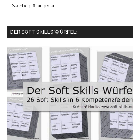
Search
the
site
...
DER SOFT SKILLS WÜRFEL: