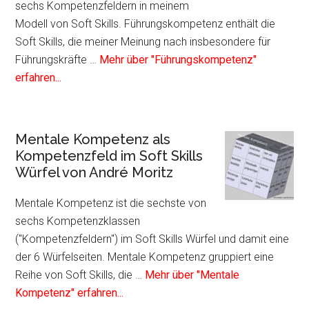
Soft
sechs Kompetenzfeldern in meinem
Skills
Modell von Soft Skills. Führungskompetenz enthält die
Würfel
Soft Skills, die meiner Meinung nach insbesondere für
von
Führungskräfte …
Mehr über "Führungskompetenz"
André
Infos
erfahren...
Moritz
zum
Plugin
Führungskompetenz
Mentale Kompetenz als
als
Kompetenzfeld im Soft Skills
Kompetenzfeld
Würfel von André Moritz
im
Soft
Mentale Kompetenz ist die sechste von
Skills
sechs Kompetenzklassen
Würfel
("Kompetenzfeldern") im Soft Skills Würfel und damit eine
von
der 6 Würfelseiten. Mentale Kompetenz gruppiert eine
André
Reihe von Soft Skills, die …
Mehr über "Mentale
Moritz
Infos
Kompetenz" erfahren...