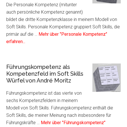
im
Die Personale Kompetenz (mitunter
Soft
auch persönliche Kompetenz genannt)
Skil
bildet die dritte Kompetenzklasse in meinem Modell von
Würf
Soft Skills. Personale Kompetenz gruppiert Soft Skills, die
von
primär auf die …
Mehr über "Personale Kompetenz"
Infos
And
erfahren...
zum
Mori
Plugin
Personale
Führungskompetenz als
Kompetenz
Kompetenzfeld im Soft Skills
als
Würfel von André Moritz
Kompetenzfeld
im
Führungskompetenz ist das vierte von
Soft
sechs Kompetenzfeldern in meinem
Skills
Modell von Soft Skills. Führungskompetenz enthält die
Würfel
Soft Skills, die meiner Meinung nach insbesondere für
von
Führungskräfte …
Mehr über "Führungskompetenz"