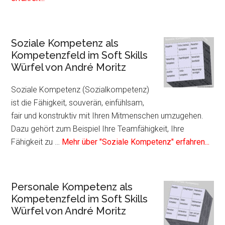
zum
Plugin
Kommunikative
Soziale Kompetenz als
Kompetenz
Kompetenzfeld im Soft Skills
als
Würfel von André Moritz
Kompetenzfeld
im
Soziale Kompetenz (Sozialkompetenz)
Soft
ist die Fähigkeit, souverän, einfühlsam,
Skills
fair und konstruktiv mit Ihren Mitmenschen umzugehen.
Würfel
Dazu gehört zum Beispiel Ihre Teamfähigkeit, Ihre
von
Info
Fähigkeit zu …
Mehr über "Soziale Kompetenz" erfahren...
André
zum
Moritz
Plug
Sozi
Personale Kompetenz als
Kom
Kompetenzfeld im Soft Skills
als
Würfel von André Moritz
Kom