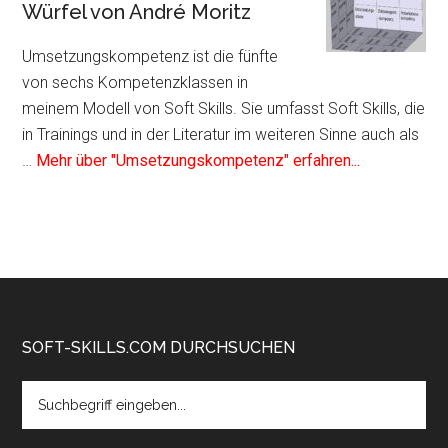
als
Würfel von André Moritz
Kompetenzfeld
im
Umsetzungskompetenz ist die fünfte
Soft
von sechs Kompetenzklassen in
Skills
meinem Modell von Soft Skills. Sie umfasst Soft Skills, die
Würfel
in Trainings und in der Literatur im weiteren Sinne auch als
von
Infos
…
Mehr über "Umsetzungskompetenz" erfahren...
André
zum
Moritz
Plugin
Umsetzungs
als
Kompetenzf
im
Soft
Footer
SOFT-SKILLS.COM DURCHSUCHEN
Skills
Search
Würfel
the
von
site
André