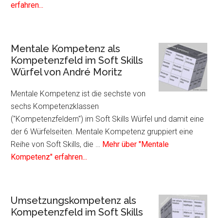
André
Infos
erfahren...
Moritz
zum
Plugin
Führungskompetenz
Mentale Kompetenz als
als
Kompetenzfeld im Soft Skills
Kompetenzfeld
Würfel von André Moritz
im
Soft
Mentale Kompetenz ist die sechste von
Skills
sechs Kompetenzklassen
Würfel
("Kompetenzfeldern") im Soft Skills Würfel und damit eine
von
der 6 Würfelseiten. Mentale Kompetenz gruppiert eine
André
Reihe von Soft Skills, die …
Mehr über "Mentale
Moritz
Infos
Kompetenz" erfahren...
zum
Plugin
Mentale
Umsetzungskompetenz als
Kompetenz
Kompetenzfeld im Soft Skills