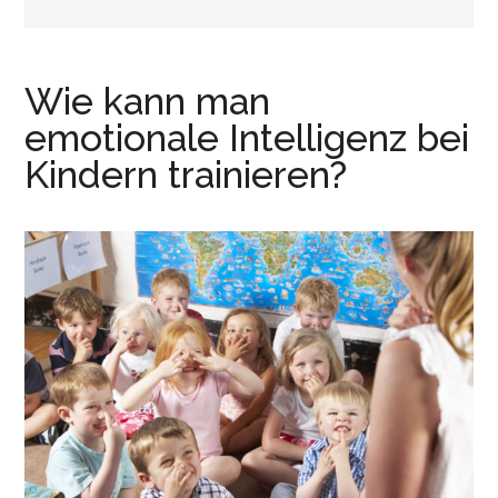
r
e
i
n
n
Wie kann man
g
e
emotionale Intelligenz bei
n
Kindern trainieren?