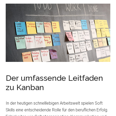
r
e
i
n
n
g
e
n
Der umfassende Leitfaden
zu Kanban
In der heutigen schnelllebigen Arbeitswelt spielen Soft
Skills eine entscheidende Rolle für den beruflichen Erfolg.