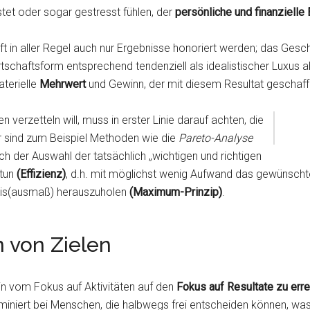
tet oder sogar gestresst fühlen, der
persönliche und finanzielle 
aft in aller Regel auch nur Ergebnisse honoriert werden; das Gesc
rtschaftsform entsprechend tendenziell als idealistischer Luxus 
aterielle
Mehrwert
und Gewinn, der mit diesem Resultat geschaf
en verzetteln will, muss in erster Linie darauf achten, die
rfür sind zum Beispiel Methoden wie die
Pareto-Analyse
ach der Auswahl der tatsächlich „wichtigen und richtigen
 tun
(Effizienz)
, d.h. mit möglichst wenig Aufwand das gewünscht
is(ausmaß) herauszuholen
(Maximum-Prinzip)
.
n von Zielen
in vom Fokus auf Aktivitäten auf den
Fokus auf Resultate zu err
ominiert bei Menschen, die halbwegs frei entscheiden können, w