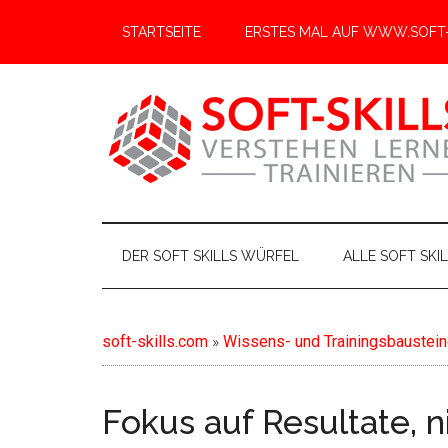
S
S
STARTSEITE
ERSTES MAL AUF WWW.SOFT-
k
k
i
i
p
p
t
t
o
o
m
s
a
e
soft-
Soft
i
c
Skills
skills.com
n
o
von
DER SOFT SKILLS WÜRFEL
ALLE SOFT SKI
c
n
A-
o
d
Z
n
a
soft-skills.com
»
Wissens- und Trainingsbausteine 
t
r
e
y
n
m
Fokus auf Resultate, 
t
e