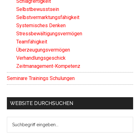
Schlagfertigkeit
Selbstbewusstsein
Selbstvermarktungsfähigkeit
Systemisches Denken
Stressbewältigungsvermögen
Teamfähigkeit
Überzeugungsvermögen
Verhandlungsgeschick
Zeitmanagement-Kompetenz
Seminare Trainings Schulungen
WEBSITE DURCHSUCHEN
Search
the
site