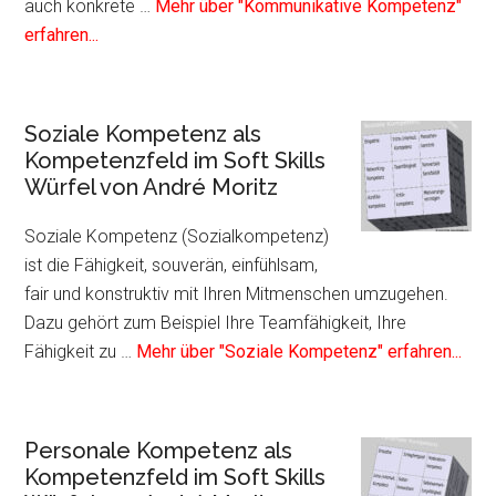
auch konkrete …
Mehr über "Kommunikative Kompetenz"
Infos
erfahren...
zum
Plugin
Kommunikative
Soziale Kompetenz als
Kompetenz
Kompetenzfeld im Soft Skills
als
Würfel von André Moritz
Kompetenzfeld
im
Soziale Kompetenz (Sozialkompetenz)
Soft
ist die Fähigkeit, souverän, einfühlsam,
Skills
fair und konstruktiv mit Ihren Mitmenschen umzugehen.
Würfel
Dazu gehört zum Beispiel Ihre Teamfähigkeit, Ihre
von
Info
Fähigkeit zu …
Mehr über "Soziale Kompetenz" erfahren...
André
zum
Moritz
Plug
Sozi
Personale Kompetenz als
Kom
Kompetenzfeld im Soft Skills
als