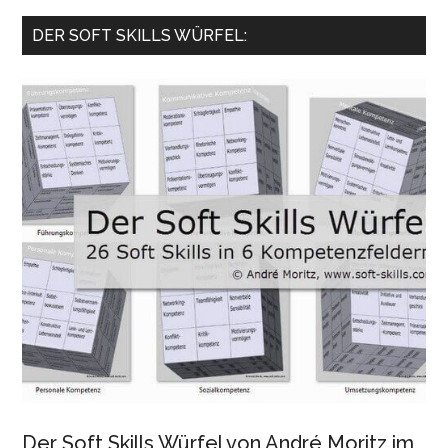
...
DER SOFT SKILLS WÜRFEL:
Der Soft Skills Würfel von André Moritz im