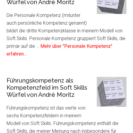
Würfel von André Moritz
Kom
im
Die Personale Kompetenz (mitunter
Soft
auch persönliche Kompetenz genannt)
Skil
bildet die dritte Kompetenzklasse in meinem Modell von
Würf
Soft Skills. Personale Kompetenz gruppiert Soft Skills, die
von
primär auf die …
Mehr über "Personale Kompetenz"
Infos
And
erfahren...
zum
Mori
Plugin
Personale
Führungskompetenz als
Kompetenz
Kompetenzfeld im Soft Skills
als
Würfel von André Moritz
Kompetenzfeld
im
Führungskompetenz ist das vierte von
Soft
sechs Kompetenzfeldern in meinem
Skills
Modell von Soft Skills. Führungskompetenz enthält die
Würfel
Soft Skills, die meiner Meinung nach insbesondere für