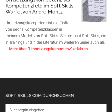
Kompetenz
Kompetenzfeld im Soft Skills
als
Würfel von André Moritz
Kompetenzfeld
im
Umsetzungskompetenz ist die fünfte
Soft
von sechs Kompetenzklassen in
Skills
meinem Modell von Soft Skills. Sie umfasst Soft Skills, die
Würfel
in Trainings und in der Literatur im weiteren Sinne auch als
von
Infos
…
Mehr über "Umsetzungskompetenz" erfahren...
André
zum
Moritz
Plugin
Umsetzungs
als
Kompetenzf
im
Soft
Footer
SOFT-SKILLS.COM DURCHSUCHEN
Skills
Search
Würfel
the