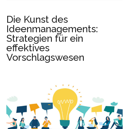
r
e
i
n
Die Kunst des
n
g
Ideenmanagements:
e
Strategien für ein
n
effektives
Vorschlagswesen