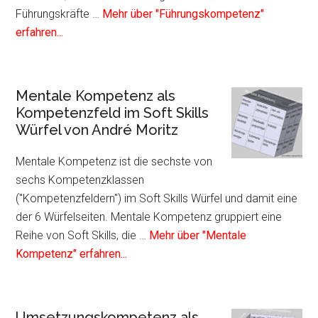
von
Führungskräfte …
Mehr über "Führungskompetenz"
André
Infos
erfahren...
Moritz
zum
Plugin
Führungskompetenz
Mentale Kompetenz als
als
Kompetenzfeld im Soft Skills
Kompetenzfeld
Würfel von André Moritz
im
Soft
Mentale Kompetenz ist die sechste von
Skills
sechs Kompetenzklassen
Würfel
("Kompetenzfeldern") im Soft Skills Würfel und damit eine
von
der 6 Würfelseiten. Mentale Kompetenz gruppiert eine
André
Reihe von Soft Skills, die …
Mehr über "Mentale
Moritz
Infos
Kompetenz" erfahren...
zum
Plugin
Mentale
Umsetzungskompetenz als