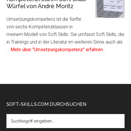
als
Würfel von André Moritz
Kompetenzfeld
im
Umsetzungskompetenz ist die fünfte
Soft
von sechs Kompetenzklassen in
Skills
meinem Modell von Soft Skills. Sie umfasst Soft Skills, die
Würfel
in Trainings und in der Literatur im weiteren Sinne auch als
von
Infos
…
Mehr über "Umsetzungskompetenz" erfahren...
André
zum
Moritz
Plugin
Umsetzungs
als
Kompetenzf
im
Soft
Footer
SOFT-SKILLS.COM DURCHSUCHEN
Skills
Search
Würfel
the
von
site