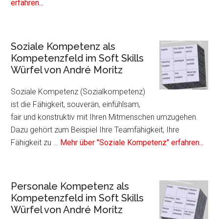
Infos
erfahren...
zum
Plugin
Kommunikative
Soziale Kompetenz als
Kompetenz
Kompetenzfeld im Soft Skills
als
Würfel von André Moritz
Kompetenzfeld
im
Soziale Kompetenz (Sozialkompetenz)
Soft
ist die Fähigkeit, souverän, einfühlsam,
Skills
fair und konstruktiv mit Ihren Mitmenschen umzugehen.
Würfel
Dazu gehört zum Beispiel Ihre Teamfähigkeit, Ihre
von
Info
Fähigkeit zu …
Mehr über "Soziale Kompetenz" erfahren...
André
zum
Moritz
Plug
Sozi
Personale Kompetenz als
Kom
Kompetenzfeld im Soft Skills
als
Würfel von André Moritz
Kom