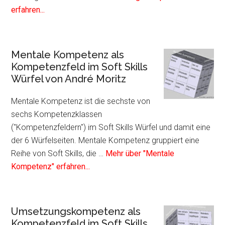
André
Infos
erfahren...
Moritz
zum
Plugin
Führungskompetenz
Mentale Kompetenz als
als
Kompetenzfeld im Soft Skills
Kompetenzfeld
Würfel von André Moritz
im
Soft
Mentale Kompetenz ist die sechste von
Skills
sechs Kompetenzklassen
Würfel
("Kompetenzfeldern") im Soft Skills Würfel und damit eine
von
der 6 Würfelseiten. Mentale Kompetenz gruppiert eine
André
Reihe von Soft Skills, die …
Mehr über "Mentale
Moritz
Infos
Kompetenz" erfahren...
zum
Plugin
Mentale
Umsetzungskompetenz als
Kompetenz
Kompetenzfeld im Soft Skills