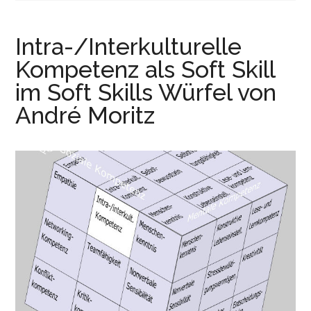
r
e
i
n
Intra-/Interkulturelle
n
g
Kompetenz als Soft Skill
e
im Soft Skills Würfel von
n
André Moritz