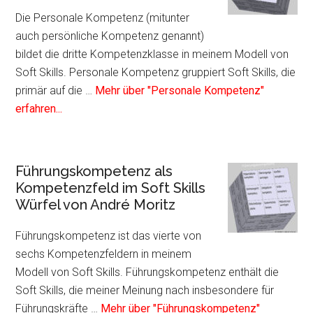
im
Die Personale Kompetenz (mitunter
Soft
auch persönliche Kompetenz genannt)
Skil
bildet die dritte Kompetenzklasse in meinem Modell von
Würf
Soft Skills. Personale Kompetenz gruppiert Soft Skills, die
von
primär auf die …
Mehr über "Personale Kompetenz"
Infos
And
erfahren...
zum
Mori
Plugin
Personale
Führungskompetenz als
Kompetenz
Kompetenzfeld im Soft Skills
als
Würfel von André Moritz
Kompetenzfeld
im
Führungskompetenz ist das vierte von
Soft
sechs Kompetenzfeldern in meinem
Skills
Modell von Soft Skills. Führungskompetenz enthält die
Würfel
Soft Skills, die meiner Meinung nach insbesondere für
von
Führungskräfte …
Mehr über "Führungskompetenz"