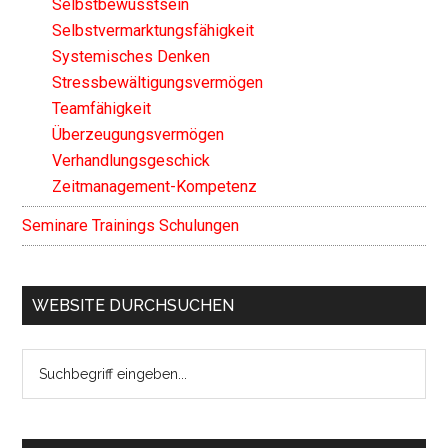
Selbstbewusstsein
Selbstvermarktungsfähigkeit
Systemisches Denken
Stressbewältigungsvermögen
Teamfähigkeit
Überzeugungsvermögen
Verhandlungsgeschick
Zeitmanagement-Kompetenz
Seminare Trainings Schulungen
WEBSITE DURCHSUCHEN
Search
the
site
...