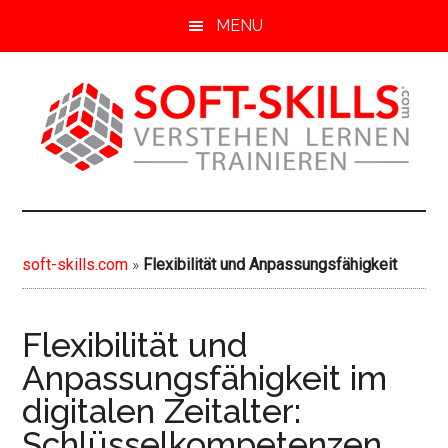
S
MENU
k
i
p
t
o
m
soft-
Soft
a
Skills
i
skills.com
von
n
soft-skills.com
»
Flexibilität und Anpassungsfähigkeit
A-
c
Z
o
n
Flexibilität und
t
Anpassungsfähigkeit im
e
digitalen Zeitalter:
n
t
Schlüsselkompetenzen